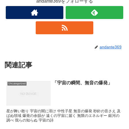
andante369をフォローする
andante369
関連記事
「宇宙の瞬間、無音の爆発」
Uncategorized
星が舞い散り 宇宙の闇に溶け 中性子星 無音の爆発 秒針の音さえ 及
ばぬ領域 爆発の余韻が 遠くの宇宙に届く 無限のエネルギー 銀河の
調べ 我らの知らぬ 宇宙の詩