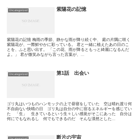
紫陽花の記憶
Uncategorized
紫陽花の記憶 梅雨の季節、静かな雨が降り続く中、 庭の片隅に咲く
紫陽花が、一際鮮やかに彩っている。 君と一緒に植えたあの日のこ
とを、ふと思い出す。 「この花、雨が降るともっと綺麗になるんだ
よ。」 君が微笑みながら言った言葉が、...
第1話 出会い
Uncategorized
ゴリ丸はいつものハンモックの上で昼寝をしていた 空は晴れ渡り何
不自由ない快晴の日 ゴリ丸は自分の中に宿るエネルギーを感じてい
た 「生」 生きているという生々しい感覚がそこにあった 自分は
何にでもなれるし 何でもできるのだ そんな漠然とした...
断片の宇宙
Uncategorized