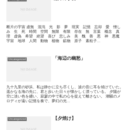
断片の宇宙 虚無 混沌 光 影 夢 現実 記憶 忘却 愛 憎し
み 生 死 時間 空間 無限 有限 存在 無 言葉 概念 真
理 虚偽 希望 絶望 喜び 悲しみ 美 醜 善 悪 神 悪魔
宇宙 地球 人間 動物 植物 鉱物 原子 素粒子...
「海辺の幽愁」
Uncategorized
九十九里の砂浜、私は静かに立ち尽くし、波の音に耳を傾けていた。
遥かなる海の先に、君と歩いた日々が懐かしく漂っている。 夕陽が
空に淡い色を纏い、寂寥の中で私の心を捉えて離さない。 潮騒のメ
ロディが遠い記憶を奏で、夢幻の光...
【夕焼け】
Uncategorized