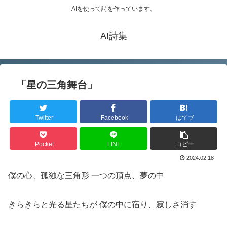
AIを使って詩を作っています。
AI詩集
「星の三角舞台」
Twitter
Facebook
はてブ
Pocket
LINE
コピー
2024.02.18
僕の心、孤独な三角形 一つの頂点、夢の中
きらきらと光る星たちが 僕の中に宿り、寂しさ消す