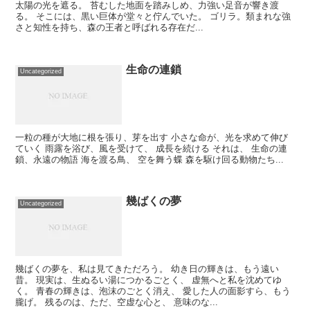
太陽の光を遮る。 苔むした地面を踏みしめ、力強い足音が響き渡
る。 そこには、黒い巨体が堂々と佇んでいた。 ゴリラ。類まれな強
さと知性を持ち、森の王者と呼ばれる存在だ...
生命の連鎖
Uncategorized
一粒の種が大地に根を張り、芽を出す 小さな命が、光を求めて伸び
ていく 雨露を浴び、風を受けて、 成長を続ける それは、 生命の連
鎖、永遠の物語 海を渡る鳥、 空を舞う蝶 森を駆け回る動物たち...
幾ばくの夢
Uncategorized
幾ばくの夢を、私は見てきただろう。 幼き日の輝きは、もう遠い
昔。 現実は、生ぬるい湯につかるごとく、 虚無へと私を沈めてゆ
く。 青春の輝きは、泡沫のごとく消え、 愛した人の面影すら、もう
朧げ。 残るのは、ただ、空虚な心と、 意味のな...