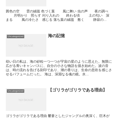
茜色の空 雲の絨毯 色づく葉 風に舞い 虫の声 夜の調べ
月明かり 照らす 刈り入れの 終わる頃 土の匂い 深
まる 風の冷たさ 感じる 落ち葉の絨毯 敷く 静寂の...
海の記憶
Uncategorized
幼い日の私は、海の砂粒一つ一つが宇宙の星のように思えた。無限に
広がる青いキャンバスに、自分の小さな物語を描き始めた。波の音
は、時の流れを告げる刻印であり、潮の香りは、生命の息吹を感じさ
せるパフュームだった。 海は、深淵なる魂の鏡。水...
【ゴリラがゴリラである理由】
Uncategorized
ゴリラがゴリラである理由 鬱蒼としたジャングルの奥深く、巨木が