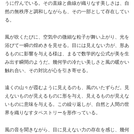
うに佇んでいる。その直線と曲線が織りなす美しさは、自
然の無秩序と調和しながらも、その一部として存在してい
る。
風が吹くたびに、空気中の微細な粒子が舞い上がり、光を
浴びて一瞬の煌めきを見せる。目には見えない力が、形あ
るものに影響を与える様は、まるで数学的な公式が美を生
み出す瞬間のようだ。幾何学の冷たい美しさと風の暖かい
触れ合い、その対比が心を引き寄せる。
遠くの山々が霞むように見えるのも、風のいたずらだ。見
えないものが見えるものに形を与え、見えるものが見えな
いものに意味を与える。この繰り返しが、自然と人間の世
界を織りなすタペストリーを形作っている。
風の音を聞きながら、目に見えない力の存在を感じ、幾何