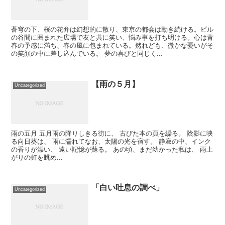
蒼穹の下、桜の花弁は幻想的に散り、東京の都会は動き続ける。ビル
の谷間に囲まれた広場で友と共に笑い、悩み事を打ち明ける。心は青
春の予感に満ち、春の風に包まれている。然れども、微かな憂いがそ
の笑顔の中に差し込んでいる。 夢の喜びと同じく...
【雨の５月】
Uncategorized
雨の五月 五月雨の降りしきる街に、 古びた本の頁を繰る。 陰影に映
る向日葵は、 雨に濡れてなお、太陽の光を宿す。 静寂の中、インク
の香りが漂い、 遠い記憶が蘇る。 あの頃、まだ幼かった私は、 雨上
がりの虹を眺め...
「白い吐息の調べ」
Uncategorized