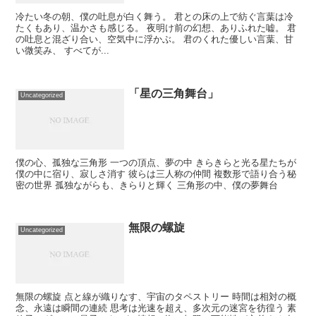
冷たい冬の朝、僕の吐息が白く舞う。 君との床の上で紡ぐ言葉は冷
たくもあり、温かさも感じる。 夜明け前の幻想、ありふれた嘘。 君
の吐息と混ざり合い、空気中に浮かぶ。 君のくれた優しい言葉、甘
い微笑み、 すべてが...
「星の三角舞台」
Uncategorized
僕の心、孤独な三角形 一つの頂点、夢の中 きらきらと光る星たちが
僕の中に宿り、寂しさ消す 彼らは三人称の仲間 複数形で語り合う秘
密の世界 孤独ながらも、きらりと輝く 三角形の中、僕の夢舞台
無限の螺旋
Uncategorized
無限の螺旋 点と線が織りなす、宇宙のタペストリー 時間は相対の概
念、永遠は瞬間の連続 思考は光速を超え、多次元の迷宮を彷徨う 素