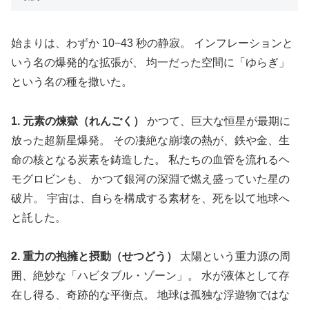
始まりは、わずか 10−43 秒の静寂。 インフレーションと
いう名の爆発的な拡張が、 均一だった空間に「ゆらぎ」
という名の種を撒いた。
1. 元素の煉獄（れんごく）
かつて、巨大な恒星が最期に
放った超新星爆発。 その凄絶な崩壊の熱が、鉄や金、生
命の核となる炭素を鋳造した。 私たちの血管を流れるヘ
モグロビンも、 かつて銀河の深淵で燃え盛っていた星の
破片。 宇宙は、自らを構成する素材を、死を以て地球へ
と託した。
2. 重力の抱擁と摂動（せつどう）
太陽という重力源の周
囲、絶妙な「ハビタブル・ゾーン」。 水が液体として存
在し得る、奇跡的な平衡点。 地球は孤独な浮遊物ではな