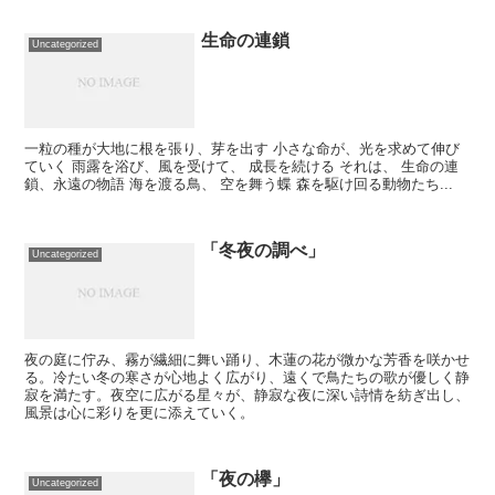
生命の連鎖
Uncategorized
一粒の種が大地に根を張り、芽を出す 小さな命が、光を求めて伸び
ていく 雨露を浴び、風を受けて、 成長を続ける それは、 生命の連
鎖、永遠の物語 海を渡る鳥、 空を舞う蝶 森を駆け回る動物たち...
「冬夜の調べ」
Uncategorized
夜の庭に佇み、霧が繊細に舞い踊り、木蓮の花が微かな芳香を咲かせ
る。冷たい冬の寒さが心地よく広がり、遠くで鳥たちの歌が優しく静
寂を満たす。夜空に広がる星々が、静寂な夜に深い詩情を紡ぎ出し、
風景は心に彩りを更に添えていく。
「夜の欅」
Uncategorized