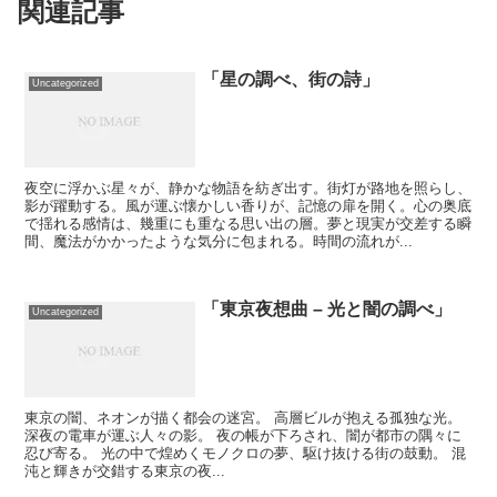
関連記事
「星の調べ、街の詩」
Uncategorized
夜空に浮かぶ星々が、静かな物語を紡ぎ出す。街灯が路地を照らし、
影が躍動する。風が運ぶ懐かしい香りが、記憶の扉を開く。心の奥底
で揺れる感情は、幾重にも重なる思い出の層。夢と現実が交差する瞬
間、魔法がかかったような気分に包まれる。時間の流れが...
「東京夜想曲 – 光と闇の調べ」
Uncategorized
東京の闇、ネオンが描く都会の迷宮。 高層ビルが抱える孤独な光。
深夜の電車が運ぶ人々の影。 夜の帳が下ろされ、闇が都市の隅々に
忍び寄る。 光の中で煌めくモノクロの夢、駆け抜ける街の鼓動。 混
沌と輝きが交錯する東京の夜...