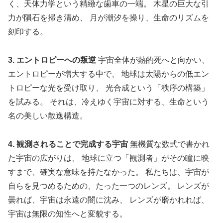
く、天体力学という精緻な歯車の一端。 木星の巨大な引
力が隕石を掃き清め、 月が潮汐を操り、生命のリズムを
刻印する。
3. エントロピーへの叛逆
宇宙全体が熱的死へと向かい、
エントロピーが増大する中で、 地球は太陽からの低エン
トロピーな光を受け取り、 光合成という「秩序の構築」
を試みる。 それは、冷えゆく宇宙に対する、生命という
名の美しい散逸構造。
4. 観測されることで完成する宇宙
無機質な数式で書かれ
た宇宙の広がりは、 地球に立つ「観測者」がその瞳に映
すまで、確実な意味を持たなかった。 私たちは、宇宙が
自らを見つめるための、たった一つのレンズ。 レンズが
曇れば、宇宙は永遠の闇に沈み、 レンズが磨かれれば、
宇宙は無限の知性へと変貌する。