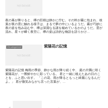
夜の幕が降りると、欅の巨樹は静かに佇む。その幹が霧に包まれ、枝
葉が夜の雲に触れる様子は、まるで夢の中にいるようだ。霧が巧妙に
夜の姿を包み込む中、欅は深淵なる謎を秘めているかのようだ。雲が
流れ、星々が瞬く夜空に、欅の姿は詩的な物語を語りかけ...
紫陽花の記憶
Uncategorized
紫陽花の記憶 梅雨の季節、静かな雨が降り続く中、 庭の片隅に咲く
紫陽花が、一際鮮やかに彩っている。 君と一緒に植えたあの日のこ
とを、ふと思い出す。 「この花、雨が降るともっと綺麗になるんだ
よ。」 君が微笑みながら言った言葉が、...