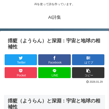
AIを使って詩を作っています。
AI詩集
揺籃（ようらん）と深淵：宇宙と地球の相
補性
Twitter
Facebook
はてブ
Pocket
LINE
コピー
2026.01.29
揺籃（ようらん）と深淵：宇宙と地球の相
補性