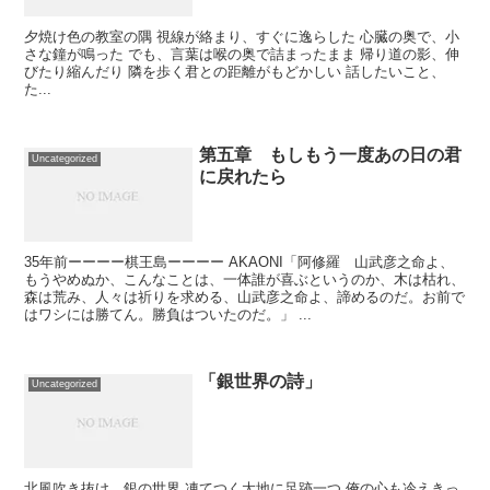
夕焼け色の教室の隅 視線が絡まり、すぐに逸らした 心臓の奥で、小
さな鐘が鳴った でも、言葉は喉の奥で詰まったまま 帰り道の影、伸
びたり縮んだり 隣を歩く君との距離がもどかしい 話したいこと、
た...
第五章 もしもう一度あの日の君
Uncategorized
に戻れたら
35年前ーーーー棋王島ーーーー AKAONI「阿修羅 山武彦之命よ、
もうやめぬか、こんなことは、一体誰が喜ぶというのか、木は枯れ、
森は荒み、人々は祈りを求める、山武彦之命よ、諦めるのだ。お前で
はワシには勝てん。勝負はついたのだ。」 ...
「銀世界の詩」
Uncategorized
北風吹き抜け、銀の世界 凍てつく大地に足跡一つ 俺の心も冷えきっ