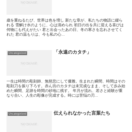
歳を重ねるたび、世界は色を増し 新たな章が、私たちの物語に綴ら
れる 雪解け水のように、心は清められ 初日の出を共に迎える喜びは
何物にも代えがたい 君と出会ったあの日、冬の寒さを忘れさせてく
れた 君の温もりは、今も私の心...
「永遠のカタチ」
Uncategorized
一生は時間の彫刻師、無慈悲にして優雅。生まれた瞬間、時間はその
彫刻刀を振り下ろす。赤ん坊のカタチは未完成なまま、そして歩み始
めた瞬間、足跡を時間の砂地に残す。 年月が流れ、若さと経験が重
なり合い、人生の彫像が完成する。時には苦悩の刃...
伝えられなかった言葉たち
Uncategorized