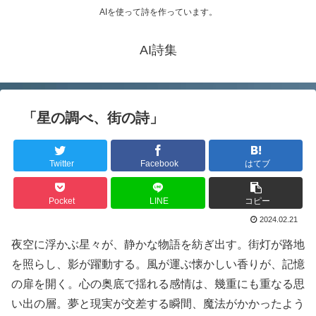
AIを使って詩を作っています。
AI詩集
「星の調べ、街の詩」
Twitter
Facebook
はてブ
Pocket
LINE
コピー
2024.02.21
夜空に浮かぶ星々が、静かな物語を紡ぎ出す。街灯が路地
を照らし、影が躍動する。風が運ぶ懐かしい香りが、記憶
の扉を開く。心の奥底で揺れる感情は、幾重にも重なる思
い出の層。夢と現実が交差する瞬間、魔法がかかったよう