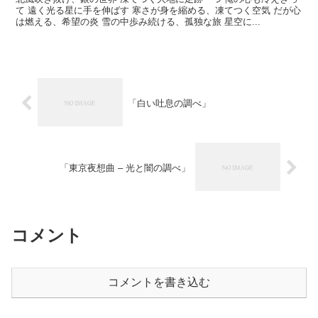
て 遠く光る星に手を伸ばす 寒さが身を縮める、凍てつく空気 だが心
は燃える、希望の炎 雪の中歩み続ける、孤独な旅 星空に...
「白い吐息の調べ」
「東京夜想曲 – 光と闇の調べ」
コメント
コメントを書き込む